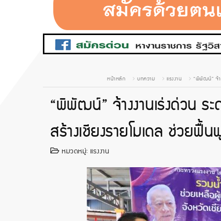
หน้าหลัก
บทความ
แรงงาน
“พิพัฒน์” จ้
“พิพัฒน์” จ้างงานเร่งด่วน ร
สร้างเชียงรายโมเดล ช่วยฟื้นฟ
หมวดหมู่:
แรงงาน