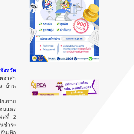
ังหวัด
จิตอาสา
ณ บ้าน
ชียงราย
รือนและ
สที่ 2
กันชำระ
ันเพื่อ