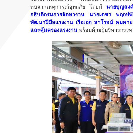
ทบจากเหตุการณ์อุทกภัย โดยมี
นายบุญสงค
อธิบดีกรมการจัดหางาน นายเดชา พฤกษ์พ
พัฒนาฝีมือแรงงาน เรือเอก สาโรจน์ คมคา
และคุ้มครองแรงงาน
พร้อมด้วยผู้บริหารกระ