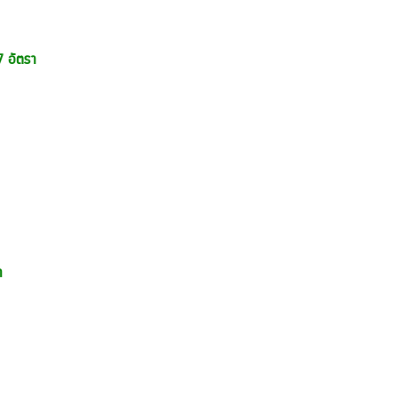
 อัตรา
า