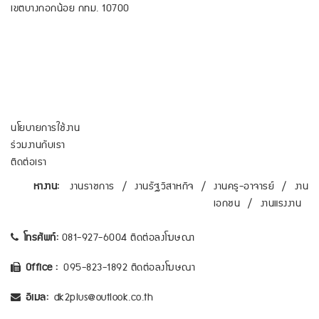
เขตบางกอกน้อย กทม. 10700
นโยบายการใช้งาน
ร่วมงานกับเรา
ติดต่อเรา
หางาน:
งานราชการ
/
งานรัฐวิสาหกิจ
/
งานครู-อาจารย์
/
งาน
เอกชน
/
งานแรงงาน
โทรศัพท์:
081-927-6004 ติดต่อลงโฆษณา
Office :
095-823-1892 ติดต่อลงโฆษณา
อีเมล:
dk2plus@outlook.co.th