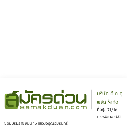
บริษัท ดีเค ทู
พลัส จำกัด
ที่อยู่:
71/16
ถ.บรมราชชนนี
ซอยบรมราชชนนี 15 แขวงอรุณอมรินทร์