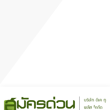
บริษัท ดีเค ทู
พลัส จำกัด