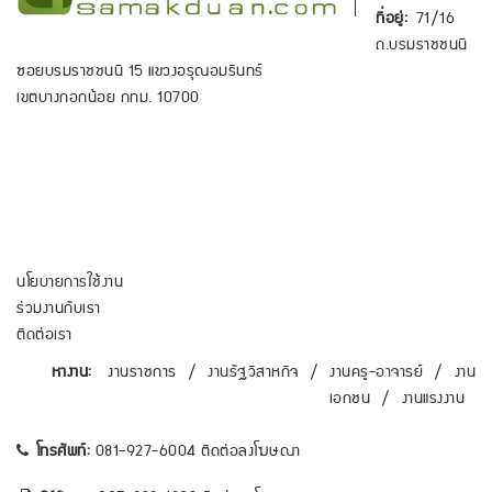
ที่อยู่:
71/16
ถ.บรมราชชนนี
ซอยบรมราชชนนี 15 แขวงอรุณอมรินทร์
เขตบางกอกน้อย กทม. 10700
นโยบายการใช้งาน
ร่วมงานกับเรา
ติดต่อเรา
หางาน:
งานราชการ
/
งานรัฐวิสาหกิจ
/
งานครู-อาจารย์
/
งาน
เอกชน
/
งานแรงงาน
โทรศัพท์:
081-927-6004 ติดต่อลงโฆษณา