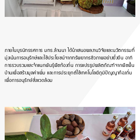
ภายในบูธนิทรรศการ มทร.ล้านนา ได้นำเสนอผลงานวิจัยและนวัตกรรมที่
มุ่งเน้นการอนุรักษ์และใช้ประโยชน์จากทรัพยากรชีวภาพอย่างยั่งยืน อาทิ
การรวบรวมและจำแนกพันธุ์พืชท้องถิ่น การแปรรูปผลิตภัณฑ์จากพืชพื้น
บ้านเพื่อสร้างมูลค่าเพิ่ม และการประยุกต์ใช้เทคโนโลยีภูมิปัญญาท้องถิ่น
เพื่อการอนุรักษ์สิ่งแวดล้อม