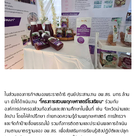
ในส่วนของภารกิจสนองพระราชดำริ ศูนย์ประสานงาน อพ.สธ. มทร.ล้าน
นา ยังได้ดำเนินงาน
“โครงการสวนพฤกษศาสตร์โรงเรียน”
ร่วมกับ
องค์การปกครองส่วนท้องถิ่นและสถานศึกษาในพื้นที่ เช่น จังหวัดน่านและ
ลำปาง โดยให้คำปรึกษา ถ่ายทอดความรู้ด้านพฤกษศาสตร์ การสำรวจ
และจัดทำป้ายชื่อพรรณไม้ รวมถึงการติดตามและประเมินผลการดำเนิน
งานตามมาตรฐานของ อพ.สธ. เพื่อส่งเสริมการเรียนรู้เชิงปฏิบัติและปลูก