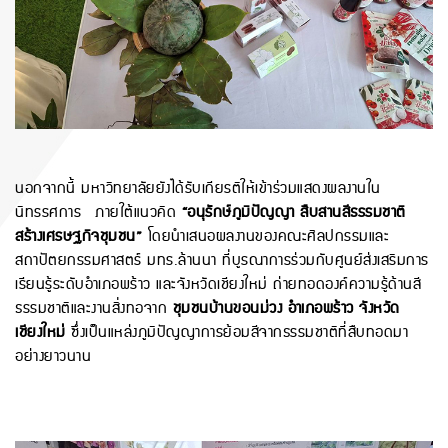
นอกจากนี้ มหาวิทยาลัยยังได้รับเกียรติให้เข้าร่วมแสดงผลงานใน
นิทรรศการ ภายใต้แนวคิด
“อนุรักษ์ภูมิปัญญา สืบสานสีธรรมชาติ
สร้างเศรษฐกิจชุมชน”
โดยนำเสนอผลงานของคณะศิลปกรรมและ
สถาปัตยกรรมศาสตร์ มทร.ล้านนา ที่บูรณาการร่วมกับศูนย์ส่งเสริมการ
เรียนรู้ระดับอำเภอพร้าว และจังหวัดเชียงใหม่ ถ่ายทอดองค์ความรู้ด้านสี
ธรรมชาติและงานสิ่งทอจาก
ชุมชนบ้านขอนม่วง อำเภอพร้าว จังหวัด
เชียงใหม่
ซึ่งเป็นแหล่งภูมิปัญญาการย้อมสีจากธรรมชาติที่สืบทอดมา
อย่างยาวนาน