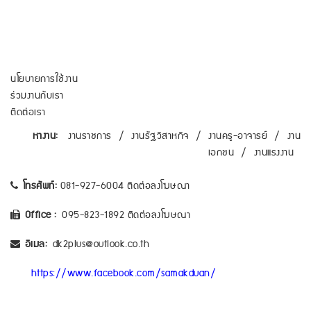
นโยบายการใช้งาน
ร่วมงานกับเรา
ติดต่อเรา
หางาน:
งานราชการ
/
งานรัฐวิสาหกิจ
/
งานครู-อาจารย์
/
งาน
เอกชน
/
งานแรงงาน
โทรศัพท์:
081-927-6004 ติดต่อลงโฆษณา
Office :
095-823-1892 ติดต่อลงโฆษณา
อีเมล:
dk2plus@outlook.co.th
https://www.facebook.com/samakduan/