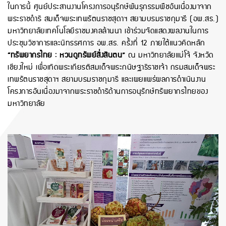
ในการนี้ ศูนย์ประสานงานโครงการอนุรักษ์พันธุกรรมพืชอันเนื่องมาจาก
พระราชดำริ สมเด็จพระเทพรัตนราชสุดาฯ สยามบรมราชกุมารี (อพ.สธ.)
มหาวิทยาลัยเทคโนโลยีราชมงคลล้านนา เข้าร่วมจัดแสดงผลงานในการ
ประชุมวิชาการและนิทรรศการ อพ.สธ. ครั้งที่ 12 ภายใต้แนวคิดหลัก
“ทรัพยากรไทย : หวนดูทรัพย์สิ่งสินตน”
ณ มหาวิทยาลัยแม่โจ้ จังหวัด
เชียงใหม่ เพื่อเทิดพระเกียรติสมเด็จพระกนิษฐาธิราชเจ้า กรมสมเด็จพระ
เทพรัตนราชสุดาฯ สยามบรมราชกุมารี และเผยแพร่ผลการดำเนินงาน
โครงการอันเนื่องมาจากพระราชดำริด้านการอนุรักษ์ทรัพยากรไทยของ
มหาวิทยาลัย