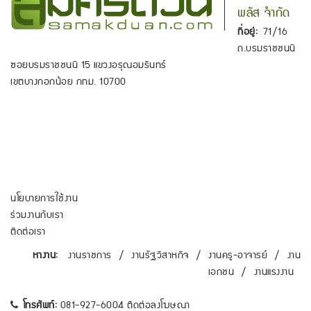
พลัส จำกัด
ที่อยู่:
71/16
ถ.บรมราชชนนี
ซอยบรมราชชนนี 15 แขวงอรุณอมรินทร์
เขตบางกอกน้อย กทม. 10700
นโยบายการใช้งาน
ร่วมงานกับเรา
ติดต่อเรา
หางาน:
งานราชการ
/
งานรัฐวิสาหกิจ
/
งานครู-อาจารย์
/
งาน
เอกชน
/
งานแรงงาน
โทรศัพท์:
081-927-6004 ติดต่อลงโฆษณา