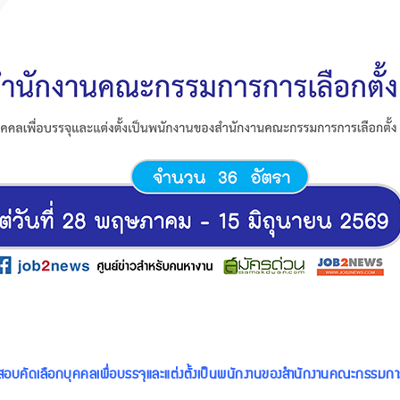
สอบคัดเลือกบุคคลเพื่อบรรจุและแต่งตั้งเป็นพนักงานของสำนักงานคณะกรรมก