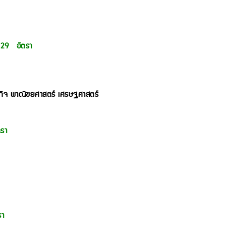
 29 อัตรา
ุรกิจ พาณิชยศาสตร์ เศรษฐศาสตร์
รา
รา