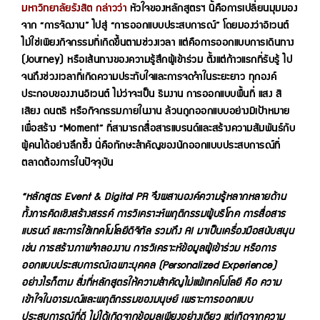
มหาวิทยาลัยรังสิต กล่าวว่า
หัวใจของหลักสูตรฯ นี้คือการเปลี่ยนมุมมอง
จาก “การจัดงาน” ไปสู่ “การออกแบบประสบการณ์” โดยมองว่าอิเวนต์
ไม่ใช่เพียงกิจกรรมที่เกิดขึ้นตามช่วงเวลา แต่คือการออกแบบการเดินทาง
(Journey) หรือเส้นทางของความรู้สึกผู้เข้าร่วม ตั้งแต่ก้าวแรกที่รับรู้ ไป
จนถึงช่วงเวลาที่เกิดความประทับใจและการจดจำในระยะยาว ทุกองค์
ประกอบของงานอิเวนต์ ไม่ว่าจะเป็น ธีมงาน การออกแบบพื้นที่ แสง สี
เสียง ดนตรี หรือกิจกรรมภายในงาน ล้วนถูกออกแบบอย่างมีเป้าหมาย
เพื่อสร้าง “Moment” ที่สามารถสื่อสารแบรนด์และสร้างความสัมพันธ์กับ
ผู้คนได้อย่างลึกซึ้ง นี่คือทักษะสำคัญของนักออกแบบประสบการณ์ที่
ตลาดต้องการในปัจจุบัน
“หลักสูตร
Event & Digital PR จึงผสานองค์ความรู้หลากหลายด้าน
ทั้งการคิดเชิงสร้างสรรค์ การวิเคราะห์พฤติกรรมผู้บริโภค การสื่อสาร
แบรนด์ และการใช้เทคโนโลยีดิจิทัล รวมถึง AI มาเป็นเครื่องมือสนับสนุน
เช่น การสร้างภาพจำลองงาน การวิเคราะห์ข้อมูลผู้เข้าร่วม หรือการ
ออกแบบประสบการณ์เฉพาะบุคคล (Personalized Experience)
อย่างไรก็ตาม สิ่งที่หลักสูตรให้ความสำคัญไม่แพ้เทคโนโลยี คือ ความ
เข้าใจในอารมณ์และพฤติกรรมของมนุษย์ เพราะการออกแบบ
ประสบการณ์ที่ดี ไม่ได้เกิดจากข้อมูลเพียงอย่างเดียว แต่เกิดจากความ