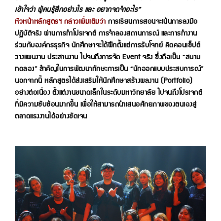
เข้าใจว่า ผู้คนรู้สึกอย่างไร และ อยากจดจำอะไร”
หัวหน้าหลักสูตรฯ กล่าวเพิ่มเติมว่า
การเรียนการสอนจะเน้นการลงมือ
ปฏิบัติจริง ผ่านการทำโปรเจกต์ การจำลองสถานการณ์ และการทำงาน
ร่วมกับองค์กรธุรกิจ นักศึกษาจะได้ฝึกตั้งแต่การรับโจทย์ คิดคอนเซ็ปต์
วางแผนงาน ประสานงาน ไปจนถึงการจัด Event จริง ซึ่งถือเป็น “สนาม
ทดลอง” สำคัญในการพัฒนาทักษะการเป็น “นักออกแบบประสบการณ์”
นอกจากนี้ หลักสูตรได้ส่งเสริมให้นักศึกษาสร้างผลงาน (Portfolio)
อย่างต่อเนื่อง ตั้งแต่งานขนาดเล็กในระดับมหาวิทยาลัย ไปจนถึงโปรเจกต์
ที่มีความซับซ้อนมากขึ้น เพื่อให้สามารถนำเสนอศักยภาพของตนเองสู่
ตลาดแรงงานได้อย่างชัดเจน