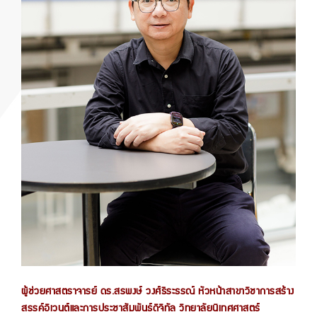
ผู้ช่วยศาสตราจารย์ ดร.สรพงษ์ วงศ์ธีระธรณ์ หัวหน้าสาขาวิชาการสร้าง
สรรค์อิเวนต์และการประชาสัมพันธ์ดิจิทัล วิทยาลัยนิเทศศาสตร์