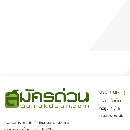
บริษัท ดีเค ทู
พลัส จำกัด
ที่อยู่:
71/16
ถ.บรมราชชนนี
ซอยบรมราชชนนี 15 แขวงอรุณอมรินทร์
เขตบางกอกน้อย กทม. 10700