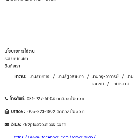
นโยบายการใช้งาน
ร่วมงานกับเรา
ติดต่อเรา
หางาน:
งานราชการ
/
งานรัฐวิสาหกิจ
/
งานครู-อาจารย์
/
งาน
เอกชน
/
งานแรงงาน
โทรศัพท์:
081-927-6004 ติดต่อลงโฆษณา
Office :
095-823-1892 ติดต่อลงโฆษณา
อีเมล:
dk2plus@outlook.co.th
https://www.facebook.com/samakduan/