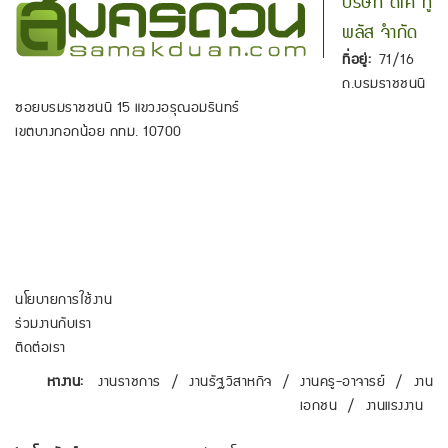
บริษัท ดีเค ทู
พลัส จำกัด
ที่อยู่:
71/16
ถ.บรมราชชนนี
ซอยบรมราชชนนี 15 แขวงอรุณอมรินทร์
เขตบางกอกน้อย กทม. 10700
นโยบายการใช้งาน
ร่วมงานกับเรา
ติดต่อเรา
หางาน:
งานราชการ
/
งานรัฐวิสาหกิจ
/
งานครู-อาจารย์
/
งาน
เอกชน
/
งานแรงงาน