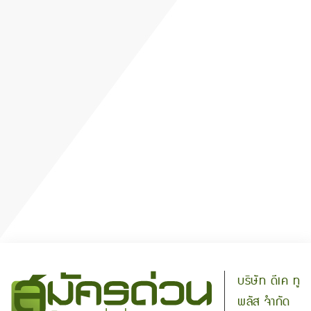
บริษัท ดีเค ทู
พลัส จำกัด