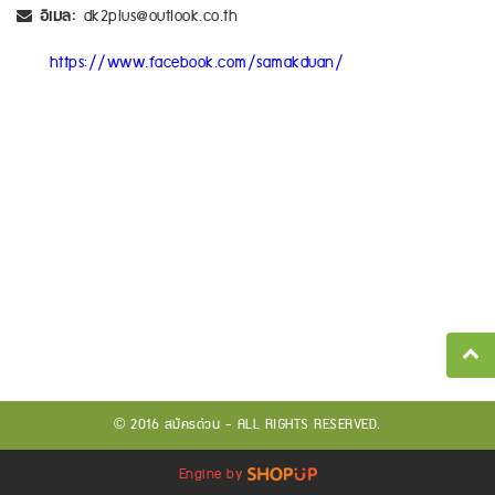
อีเมล:
dk2plus@outlook.co.th
https://www.facebook.com/samakduan/
© 2016 สมัครด่วน - ALL RIGHTS RESERVED.
Engine by