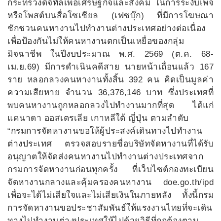
กระทรวงดิจิทัลเพื่อเศรษฐกิจและสังคม ในการระงับเพจ
หรือโพสต์บนสื่อโซเชียล (เฟซบุ๊ก) ที่มีการโฆษณา
ชักชวนคนหางานไปทำงานต่างประเทศอย่างต่อเนื่อง
เพื่อป้องกันไม่ให้คนหางานตกเป็นเหยื่อของกลุ่ม
มิจฉาชีพ ในปีงบประมาณ พ.ศ. 2569 (ต.ค. 68-
เม.ย.69) มีการดำเนินคดีสาย นายหน้าเถื่อนแล้ว 167
ราย หลอกลวงคนหางานทั้งสิ้น 392 คน คิดเป็นมูลค่า
ความเสียหาย จำนวน 36,376,146 บาท ซึ่งประเทศที่
พบคนหางานถูกหลอกลวงไปทำงานมากที่สุด ได้แก่
แคนาดา ออสเตรเลีย เกาหลีใต้ ญี่ปุ่น ตามลำดับ
“กรมการจัดหางานขอให้ผู้ประสงค์เดินทางไปทำงาน
ต่างประเทศ ตรวจสอบรายชื่อบริษัทจัดหางานที่ได้รับ
อนุญาตให้จัดส่งคนหางานไปทำงานต่างประเทศจาก
กรมการจัดหางานก่อนทุกครั้ง ที่เว็บไซต์กองทะเบียน
จัดหางานกลางและคุ้มครองคนหางาน doe.go.th/ipd
เพื่อจะได้ไม่เสียใจและไม่เสียเงินในภายหลัง ทั้งนี้กรม
การจัดหางานขอประชาสัมพันธ์ให้แรงงานไทยที่จะเดิน
ทางไปทำงานต่างประเทศให้ไปด้วยวิธีที่ถูกต้องตาม