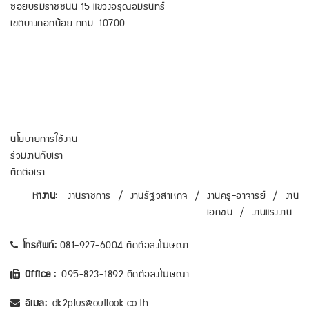
ซอยบรมราชชนนี 15 แขวงอรุณอมรินทร์
เขตบางกอกน้อย กทม. 10700
นโยบายการใช้งาน
ร่วมงานกับเรา
ติดต่อเรา
หางาน:
งานราชการ
/
งานรัฐวิสาหกิจ
/
งานครู-อาจารย์
/
งาน
เอกชน
/
งานแรงงาน
โทรศัพท์:
081-927-6004 ติดต่อลงโฆษณา
Office :
095-823-1892 ติดต่อลงโฆษณา
อีเมล:
dk2plus@outlook.co.th