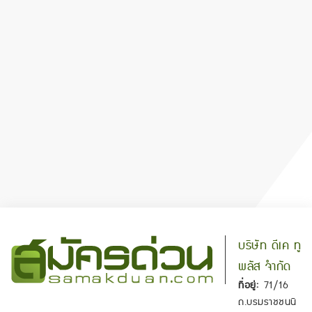
บริษัท ดีเค ทู
พลัส จำกัด
ที่อยู่:
71/16
ถ.บรมราชชนนี