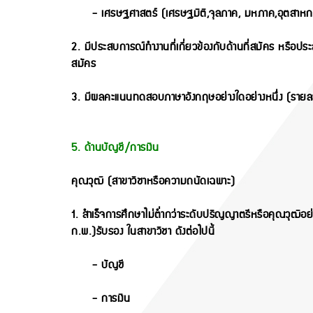
- เศรษฐศาสตร์ (เศรษฐมิติ,จุลภาค, มหภาค,อุตสาหกรร
2. มีประสบการณ์ทำงานที่เกี่ยวข้องกับด้านที่สมัคร หรือประส
สมัคร
3. มีผลคะแนนทดสอบภาษาอังกฤษอย่างใดอย่างหนึ่ง (รายล
5. ด้านบัญชี/การเงิน
คุณวุฒิ (สาขาวิชาหรือความถนัดเฉพาะ)
1. สำเร็จการศึกษาไม่ต่ำกว่าระดับปริญญาตรีหรือคุณวุฒิอย่าง
ก.พ.)รับรอง ในสาขาวิชา ดังต่อไปนี้
- บัญชี
- การเงิน