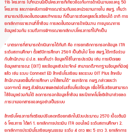
116 โครงการ ในจำนวนนี้เป็นโครงการที่เกี่ยวข้องกับการดำเนินงานของครู 50
โครงการ และภายหลังการพิจารณาร่วมกันของหน่วยงานภายใน สพฐ. เห็นว่า
สามารถปรับลดขั้นตอนและกิจกรรม ที่เป็นภาระต่อครูและโรงเรียนได้ อาทิ การ
ยกเลิกการรายงานที่ซ้ำซ้อน การลดขั้นตอนการดำเนินงาน การบูรณาการ
ข้อมูลร่วมกัน รวมถึงการพิจารณายกเลิกบางโครงการที่ไม่จำเป็น
“ มาตรการที่สามารถดำเนินการได้ทันที คือ การยกเลิกการกรอกข้อมูล ITA
ระดับสถานศึกษา ตั้งแต่ปีการศึกษา 2569 เป็นต้นไป โดย สพฐ.ได้หารือร่วม
กับสำนักงาน ป.ป.ช. และเห็นว่า ข้อมูลที่ใช้ในการประเมิน เช่น การเปิดเผย
ข้อมูลสาธารณะ (OIT) และข้อมูลเชิงประจักษ์ สามารถดึงจากฐานข้อมูลที่มีอยู่
แล้ว เช่น ระบบ Connext ED สำหรับโรงเรียน และระบบ OIT Plus สำหรับ
สำนักงานเขตพื้นที่การศึกษา มาใช้แทนได้” เลขาธิการ กพฐ.กล่าวและว่า
นอกจากนี้ สพฐ.ยังพัฒนาแพลตฟอร์มเชื่อมโยงข้อมูล เพื่อให้โรงเรียนสามารถ
ใช้ข้อมูลร่วมกันได้ ลดการกรอกข้อมูลซ้ำซ้อน และนำเทคโนโลยีเข้ามาช่วยลด
ภาระงานเอกสารของครูอย่างเป็นระบบ
สำหรับโครงการที่เตรียมปรับลดหรือยกเลิกในปีงบประมาณ 2570 เบื้องต้นมี
6 โครงการ ได้แก่ 1. ยกเลิกการประเมิน ITA ออนไลน์ ระดับสถานศึกษา 2.
ยกเลิกการประเมินโรงเรียนคุณธรรม ระดับ 4 ดาว และ 5 ดาว 3. ยกเลิกการ