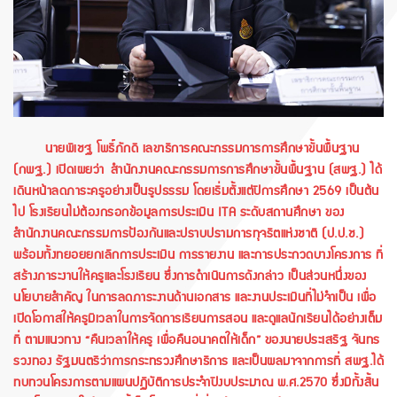
นายพิเชฐ โพธิ์ภักดี เลขาธิการคณะกรรมการการศึกษาขั้นพื้นฐาน
(กพฐ.) เปิดเผยว่า สำนักงานคณะกรรมการการศึกษาขั้นพื้นฐาน (สพฐ.) ได้
เดินหน้าลดภาระครูอย่างเป็นรูปธรรม โดยเริ่มตั้งแต่ปีการศึกษา 2569 เป็นต้น
ไป โรงเรียนไม่ต้องกรอกข้อมูลการประเมิน ITA ระดับสถานศึกษา ของ
สำนักงานคณะกรรมการป้องกันและปราบปรามการทุจริตแห่งชาติ (ป.ป.ช.)
พร้อมทั้งทยอยยกเลิกการประเมิน การรายงาน และการประกวดบางโครงการ ที่
สร้างภาระงานให้ครูและโรงเรียน ซึ่งการดำเนินการดังกล่าว เป็นส่วนหนึ่งของ
นโยบายสำคัญ ในการลดภาระงานด้านเอกสาร และงานประเมินที่ไม่จำเป็น เพื่อ
เปิดโอกาสให้ครูมีเวลาในการจัดการเรียนการสอน และดูแลนักเรียนได้อย่างเต็ม
ที่ ตามแนวทาง “คืนเวลาให้ครู เพื่อคืนอนาคตให้เด็ก” ของนายประเสริฐ จันทร
รวงทอง รัฐมนตรีว่าการกระทรวงศึกษาธิการ และเป็นผลมาจากการที่ สพฐ.ได้
ทบทวนโครงการตามแผนปฏิบัติการประจำปีงบประมาณ พ.ศ.2570 ซึ่งมีทั้งสิ้น