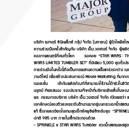
บริษัท เมเจอร์ ซีนีเพล็กซ์ กรุ้ป จำกัด (มหาชน) ผู้นำไ
ความร่วมมือครั้งสำคัญกับ บริษัท เอ็ม.วอเตอร์ จำกัด ผู้ผลิ
ของภาพยนตร์ที่คนทั่วโลก รอคอย “STAR WARS : The M
WARS LIMITED TUMBLER SET” ที่มีเพียง 5,000 ชุดทั่วปร
การร่วมมือในครั้งนี้ถือเป็นการผสานความแข็งแกร่งระหว่าง เมเจอ
งานดีไซน์ เพื่อสร้างประสบการณ์ Movie Marketing ที่มาก
เนอเรชั่น เข้ากับผลิตภัณฑ์ที่สามารถใช้งานได้จริงในชีวิ
นรุตม์ เจียรสนอง รองประธานเจ้าหน้าที่บริหารฝ่ายสื่อโฆษณ
พร กรรมการบริหาร บริษัท เอ็ม.วอเตอร์ จำกัด เปิดเผยว่า แ
เอกลักษณ์ของตัวละครระดับตำนานมาอยู่บนกระบอกน้ำสแตนเลส
แท้ ซึ่งรายละเอียดไอเทมสุดเอ็กซ์คลูซีฟสำหรับชุด “S
ปกติ 985 บาท ภายในเซ็ทประกอบด้วย
- SPRINKLE x STAR WARS Tumbler ขวดน้ำสแตนเลสสูญญาก