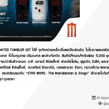
 TUMBLER SET ได้ที่ จุดจำหน่ายเครื่องดื่มและป๊อปคอร์น ในโรงภาพยนตร์เค
เทศ ทั้งในกรุงเทพ ปริมณฑล และต่างจังหวัด สินค้ามีจำนวนจำกัดเพียง 5,000 ชุด
ว่าสินค้าจะหมด อาทิ เมเจอร์ ซีนีเพล็กซ์ สาขารัชโยธิน, สุขุมวิท, รังสิต, พระร
อิสต์วิลล์ ซีนีเพล็กซ์, ควอเทียร์ ซีเนอาร์ต, เอสพลานาด รัชดา, งามวงศ์วาน-แครา
m
และเตรียมพบกับ “STAR WARS : The Mandalorian & Grogu” เข้าฉายในวันที่
กรุ้ป ทุกสาขา
01 มิถุน
ผู้ชม