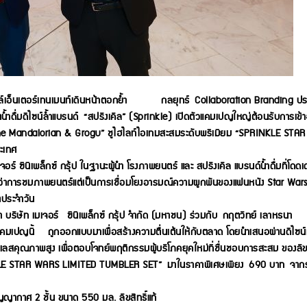
ลฟ์สไตล์เอ็นเตอร์เทนเมนท์เดินหน้าตอกย้ำ กลยุทธ์ Collaboration Branding ป
ตน้ำดื่มดีไซน์ล้ำแบรนด์ “สปริงเคิล” (Sprinkle) เปิดตัวแคมเปญใหญ่ต้อนรับการเข้
andalorian & Grogu” ชูไฮไลท์ไอเทมสะสมระดับพรีเมียม “SPRINKLE STAR
ะเทศ
ร์ ซีนีเพล็กซ์ กรุ้ป ในฐานะผู้นำ โรงภาพยนตร์ และ สปริงเคิล แบรนด์น้ำดื่มที่โดดเด่
กว่าการชมภาพยนตร์แต่เป็นการเชื่อมโยงอารมณ์ความผูกพันของแฟนหนัง Star Wars
ตประจำวัน
า บริษัท เมเจอร์ ซีนีเพล็กซ์ กรุ้ป จำกัด (มหาชน) ร่วมกับ กฤตวิทย์ เลาหธนา
คมเปญนี้ ถูกออกแบบมาเพื่อสร้างความตื่นเต้นให้กับตลาด โดยนำเสนอผ่านดีไซน์ที
คุณภาพสูง เพื่อตอบโจทย์พฤติกรรมผู้บริโภคยุคใหม่ที่ชื่นชอบการสะสม ของลิขส
PRINKLE STAR WARS LIMITED TUMBLER SET” มาในราคาพิเศษเพียง 690 บาท จาก
าศ 2 ชั้น ขนาด 550 มล. ลิขสิทธิ์แท้