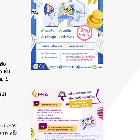
รือ
 เริ่ม
าม 3,
ย
 21
ายน 2569
 119 ครั้ง