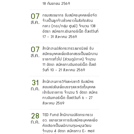
18 กันยายน 2569
07
กรมสรรพากร รับสมัครบุคคลเพื่อจัด
จ้างเป็นลูกจ้างชั่วคราวในสังกัดส่วน
ส.ค.
กลาง (กอง/กลุ่ม ศูนย์) จำนวน 138
อัตรา สมัครทางอินเทอร์เน็ต ตั้งแต่วันที่
17 - 31 สิงหาคม 2569
07
สำนักงานปลัดกระทรวงพาณิชย์ รับ
สมัครบุคคลเพื่อเลือกสรรเป็นพนักงาน
ส.ค.
ราชการทั่วไป (ส่วนภูมิภาค) จำนวน
11 อัตรา สมัครทางอินเตอร์เน็ต ตั้งแต่
วันที่ 10 - 21 สิงหาคม 2569
31
สำนักงานการวิจัยแห่งชาติ รับสมัคร
สอบแข่งขันเพื่อบรรจุและแต่งตั้งบุคคล
ก.ค.
เข้ารับราชการ จำนวน 5 อัตรา สมัคร
ทางอินเทอร์เน็ต ตั้งแต่วันที่ 6 - 27
สิงหาคม 2569
28
TED Fund สำนักงานปลัดกระทรวง
อว. ขยายเวลาการรับสมัครบุคคลเพื่อ
ก.ค.
คัดเลือกเป็นพนักงานทุนหมุนเวียน
จำนวน 4 อัตรา สมัครทาง E- mail