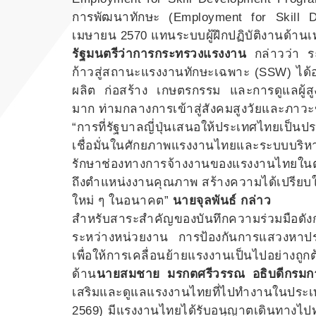
การพัฒนาทักษะ (Employment for Skill Deve
เมษายน 2570 แทนระบบผู้ฝึกปฏิบัติงานด้านเ
รัฐมนตรีว่าการกระทรวงแรงงาน
กล่าวว่า ระ
ก้าวสู่สถานะแรงงานทักษะเฉพาะ (SSW) ได
ผลิต ก่อสร้าง เกษตรกรรม และการดูแลผู้สูง
มาก ท่ามกลางการเข้าสู่สังคมสูงวัยและภาว
“การที่รัฐบาลญี่ปุ่นเสนอให้ประเทศไทยเป็
เชื่อมั่นในศักยภาพแรงงานไทยและระบบบร
รักษาช่องทางการจ้างงานของแรงงานไทยในตลา
ถึงตำแหน่งงานคุณภาพ สร้างความได้เปรีย
ใหม่ ๆ ในอนาคต”
นายจุลพันธ์ กล่าว
สำหรับสาระสำคัญของบันทึกความร่วมมือดัง
ระหว่างหน่วยงาน การป้องกันการแสวงหาป
เพื่อให้การเคลื่อนย้ายแรงงานเป็นไปอย่างถู
ด้าน
นายสมชาย มรกตศรีวรรณ อธิบดีกรมก
เสริมและดูแลแรงงานไทยที่ไปทำงานในประเทศญ
2569) มีแรงงานไทยได้รับอนุญาตเดินทางไป