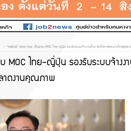
“จุลพันธ์” เสนอ ครม. เห็นชอบ MOC ไทย–ญี่ปุ่น รองรับระบบจ้างงานใหม่ เปิดโอกาสแรงงานไทยสู่ต
อบ MOC ไทย–ญี่ปุ่น รองรับระบบจ้างง
่ตลาดงานคุณภาพ