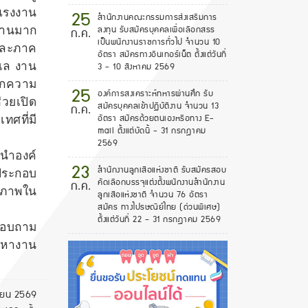
25
 แรงงาน
สำนักงานคณะกรรมการส่งเสริมการ
ลงทุน รับสมัครบุคคลเพื่อเลือกสรร
ำงานมาก
ก.ค.
เป็นพนักงานราชการทั่วไป จำนวน 10
และภาค
อัตรา สมัครทางอินเทอร์เน็ต ตั้งแต่วันที่
ะเล งาน
3 - 10 สิงหาคม 2569
ึกความ
25
องค์การสงเคราะห์ทหารผ่านศึก รับ
่วยเปิด
สมัครบุคคลเข้าปฏิบัติงาน จำนวน 13
ก.ค.
อัตรา สมัครด้วยตนเองหรือทาง E-
ศที่มี
mail ตั้งแต่บัดนี้ - 31 กรกฎาคม
2569
นำองค์
23
สํานักงานลูกเสือแห่งชาติ รับสมัครสอบ
ประกอบ
คัดเลือกบรรจุแต่งตั้งพนักงานสํานักงาน
ก.ค.
ยภาพใน
ลูกเสือแห่งชาติ จำนวน 76 อัตรา
สมัคร ทางไปรษณีย์ไทย (ด่วนพิเศษ)
ตั้งแต่วันที่ 22 – 31 กรกฎาคม 2569
สอบถาม
ดหางาน
ายน 2569