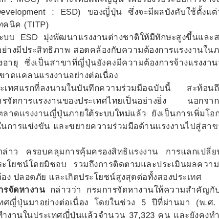
lopment : ESD) ของญี่ปุ่น ซึ่งจะมีผลบังคับใช้ตั้งแต่ว
ทคนิค (TITP)
บบ ESD มุ่งพัฒนาแรงงานต่างชาติให้มีทักษะสูงขึ้นและ
้อย่างมีประสิทธิภาพ สอดคล้องกับความต้องการแรงงานใน
อายุ ซึ่งเป็นสาขาที่ญี่ปุ่นยังคงมีความต้องการจ้างแรงง
ะขาดแคลนแรงงานอย่างต่อเนื่อง
นประเทศแรกที่ลงนามในบันทึกความร่วมมือฉบับนี้ สะท้อน
ิหารจัดการแรงงานของประเทศไทยเป็นอย่างยิ่ง นอกจาก
ดแรงงานญี่ปุ่นภายใต้ระบบใหม่แล้ว ยังเป็นการเพิ่มโอ
บในการแข่งขัน และขยายความร่วมมือด้านแรงงานไปสู่สาข
กล่าว ครอบคลุมการคุ้มครองสิทธิแรงงาน การแลกเปลี่ยน
ระโยชน์โดยมิชอบ รวมถึงการติดตามและประเมินผลความร
กต้อง ปลอดภัย และเกิดประโยชน์สูงสุดต่อทั้งสองประเทศ
ารจัดหางาน
กล่าวว่า กรมการจัดหางานให้ความสำคัญกับ
ี่ปุ่นมาอย่างต่อเนื่อง โดยในช่วง 5 ปีที่ผ่านมา (พ.ศ
ทำงานในประเทศญี่ปุ่นแล้วจำนวน 37,323 คน และยังคงทำง