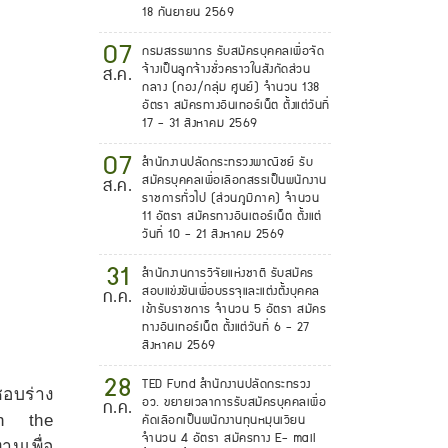
18 กันยายน 2569
07
กรมสรรพากร รับสมัครบุคคลเพื่อจัด
จ้างเป็นลูกจ้างชั่วคราวในสังกัดส่วน
ส.ค.
กลาง (กอง/กลุ่ม ศูนย์) จำนวน 138
อัตรา สมัครทางอินเทอร์เน็ต ตั้งแต่วันที่
17 - 31 สิงหาคม 2569
07
สำนักงานปลัดกระทรวงพาณิชย์ รับ
สมัครบุคคลเพื่อเลือกสรรเป็นพนักงาน
ส.ค.
ราชการทั่วไป (ส่วนภูมิภาค) จำนวน
11 อัตรา สมัครทางอินเตอร์เน็ต ตั้งแต่
วันที่ 10 - 21 สิงหาคม 2569
31
สำนักงานการวิจัยแห่งชาติ รับสมัคร
สอบแข่งขันเพื่อบรรจุและแต่งตั้งบุคคล
ก.ค.
เข้ารับราชการ จำนวน 5 อัตรา สมัคร
ทางอินเทอร์เน็ต ตั้งแต่วันที่ 6 - 27
สิงหาคม 2569
28
TED Fund สำนักงานปลัดกระทรวง
ชอบร่าง
อว. ขยายเวลาการรับสมัครบุคคลเพื่อ
ก.ค.
on the
คัดเลือกเป็นพนักงานทุนหมุนเวียน
จำนวน 4 อัตรา สมัครทาง E- mail
านเพื่อ