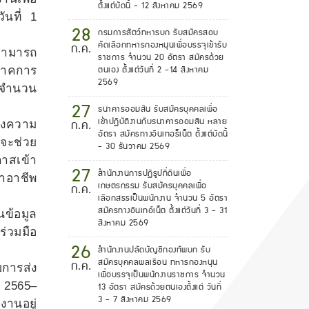
ตั้งแต่บัดนี้ - 12 สิงหาคม 2569
ันที่ 1
28
กรมการสัตว์ทหารบก รับสมัครสอบ
คัดเลือกทหารกองหนุนเพื่อบรรจุเข้ารับ
ก.ค.
สามารถ
ราชการ จำนวน 20 อัตรา สมัครด้วย
ตนเอง ตั้งแต่วันที่ 2 -14 สิงหาคม
ภาคการ
2569
านจำนวน
27
ธนาคารออมสิน รับสมัครบุคคลเพื่อ
เข้าปฏิบัติงานกับธนาคารออมสิน หลาย
ก.ค.
ถึงความ
อัตรา สมัครทางอินเทอร็เน็ต ตั้งแต่บัดนี้
จะช่วย
- 30 ธันวาคม 2569
กาสเข้า
27
สำนักงานการปฏิรูปที่ดินเพื่อ
าอาชีพ
เกษตรกรรม รับสมัครบุคคลเพื่อ
ก.ค.
เลือกสรรเป็นพนักงาน จำนวน 5 อัตรา
สมัครทางอินเทอ์เน็ต ตั้งแต่วันที่ 3 - 31
ข้อมูล
สิงหาคม 2569
่วมมือ
26
สำนักงานปลัดบัญชีกองทัพบก รับ
สมัครบุคคลพลเรือน ทหารกองหนุน
ก.ค.
การส่ง
เพื่อบรรจุเป็นพนักงานราชการ จำนวน
. 2565–
13 อัตรา สมัครด้วยตนเองตั้งแต่ วันที่
3 - 7 สิงหาคม 2569
านอยู่