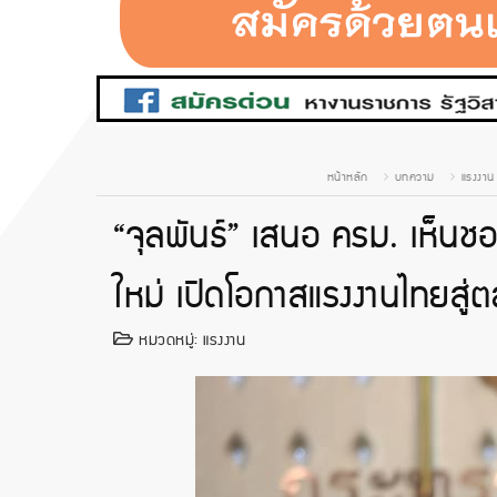
หน้าหลัก
บทความ
แรงงาน
“จุลพันธ์” เสนอ ครม. เห็นช
ใหม่ เปิดโอกาสแรงงานไทยสู
หมวดหมู่:
แรงงาน