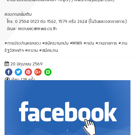
อ่านรายละเอียดและสมัครคลิก: https://mwa.thaijobjob.com/
สอบถามเพิ่มเติม
โทร. 0 2504 0123 ต่อ 1562, 1579 หรือ 2624 (ในวันและเวลาราชการ)
อีเมล: recrusec@mwa.co.th
#การประปานครหลวง #สมัครงานกปน #MWA #กปน #งานราชการ #งาน
รัฐวิสาหกิจ #หางาน #สมัครงาน
20 มิถุนายน 2569
ผู้ชม 128 ครั้ง
.