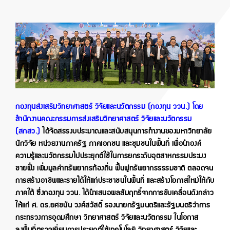
กองทุนส่งเสริมวิทยาศาสตร์ วิจัยและนวัตกรรม (กองทุน ววน.) โดย
สำนักงานคณะกรรมการส่งเสริมวิทยาศาสตร์ วิจัยและนวัตกรรม
(สกสว.)
ได้จัดสรรงบประมาณและสนับสนุนการทำงานของมหาวิทยาลัย
นักวิจัย หน่วยงานภาครัฐ ภาคเอกชน และชุมชนในพื้นที่ เพื่อนำองค์
ความรู้และนวัตกรรมไปประยุกต์ใช้ในการยกระดับอุตสาหกรรมประมง
ชายฝั่ง เพิ่มมูลค่าทรัพยากรท้องถิ่น ฟื้นฟูทรัพยากรธรรมชาติ ตลอดจน
การสร้างอาชีพและรายได้ให้แก่ประชาชนในพื้นที่ และสร้างโอกาสใหม่ให้กับ
ภาคใต้ ซึ่งกองทุน ววน. ได้นำเสนอผลสัมฤทธิ์จากการขับเคลื่อนดังกล่าว
ให้แก่ ศ. ดร.ยศชนัน วงศ์สวัสดิ์ รองนายกรัฐมนตรีและรัฐมนตรีว่าการ
กระทรวงการอุดมศึกษา วิทยาศาสตร์ วิจัยและนวัตกรรม ในโอกาส