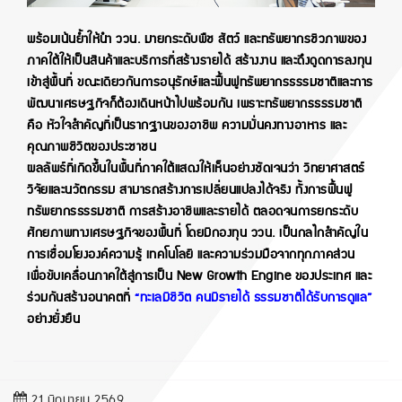
พร้อมเน้นย้ำให้นำ ววน. มายกระดับพืช สัตว์ และทรัพยากรชีวภาพของ
ภาคใต้ให้เป็นสินค้าและบริการที่สร้างรายได้ สร้างงาน และดึงดูดการลงทุน
เข้าสู่พื้นที่ ขณะเดียวกันการอนุรักษ์และฟื้นฟูทรัพยากรธรรมชาติและการ
พัฒนาเศรษฐกิจก็ต้องเดินหน้าไปพร้อมกัน เพราะทรัพยากรธรรมชาติ
คือ หัวใจสำคัญที่เป็นรากฐานของอาชีพ ความมั่นคงทางอาหาร และ
คุณภาพชีวิตของประชาชน
ผลลัพธ์ที่เกิดขึ้นในพื้นที่ภาคใต้แสดงให้เห็นอย่างชัดเจนว่า วิทยาศาสตร์
วิจัยและนวัตกรรม สามารถสร้างการเปลี่ยนแปลงได้จริง ทั้งการฟื้นฟู
ทรัพยากรธรรมชาติ การสร้างอาชีพและรายได้ ตลอดจนการยกระดับ
ศักยภาพทางเศรษฐกิจของพื้นที่ โดยมีกองทุน ววน. เป็นกลไกสำคัญใน
การเชื่อมโยงองค์ความรู้ เทคโนโลยี และความร่วมมือจากทุกภาคส่วน
เพื่อขับเคลื่อนภาคใต้สู่การเป็น New Growth Engine ของประเทศ และ
ร่วมกันสร้างอนาคตที่
“ทะเลมีชีวิต คนมีรายได้ ธรรมชาติได้รับการดูแล”
อย่างยั่งยืน
21 มิถุนายน 2569