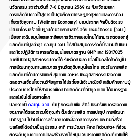
ลงพื้นที่ตรวจเยี่ยมการประยุกต์ใช้เทคโนโลยี วิทยาศาสตร์ วิจัยและ
นวัตกรรม ระหว่างวันที่ 7-8 มิถุนายน 2569 ณ จังหวัดสงขลา
การผลักดันภาคใต้สู่การเป็นศูนย์กลางเศรษฐกิจสุขภาพและการท่อง
เที่ยวเชิงสุขภาพ (Wellness Economy) ของประเทศ จำเป็นต้องเร่ง
พัฒนาโครงสร้างพื้นฐานด้านวิทยาศาสตร์ วิจัย และนวัตกรรม (ววน.)
เพื่อยกระดับสมุนไพรและทรัพยากรชีวภาพของไทยให้สามารถต่อยอดสู่
ผลิตภัณฑ์มูลค่าสูง กองทุน ววน. ได้สนับสนุนการจัดตั้งโรงงานต้นแบบ
และห้องปฏิบัติการสารสกัดสมุนไพรมาตรฐาน GMP และ ISO17025
ภายในนิคมอุตสาหกรรมภาคใต้ จังหวัดสงขลา เพื่อเป็นกลไกสำคัญใน
การพัฒนาคุณภาพและมาตรฐานวัตถุดิบสมุนไพรไทย รองรับการผลิต
ผลิตภัณฑ์ด้านการแพทย์ สุขภาพ อาหาร และอุตสาหกรรมชีวภาพ
ตลอดจนเชื่อมโยงงานวิจัยสู่การใช้ประโยชน์เชิงพาณิชย์
เสริมศักยภาพผู้
ประกอบการไทยให้สามารถพัฒนาผลิตภัณฑ์ที่มีคุณภาพ ได้มาตรฐาน
และแข่งขันได้ในตลาดโลก
นอกจากนี้
กองทุน ววน.
ยังมุ่งยกระดับพืช สัตว์ และทรัพยากรชีวภาพ
ของภาคใต้ตลอดห่วงโซ่คุณค่า ตั้งแต่การผลิต การแปรรูป การพัฒนา
มาตรฐาน ไปจนถึงการสร้างตลาดและโอกาสทางธุรกิจ ผลงานที่สร้าง
ผลลัพธ์ได้อย่างเป็นรูปธรรม อาทิ การพัฒนา Fine Robusta+ ที่ช่วย
ยกระดับคุณภาพกาแฟและสร้างรายได้หมุนเวียนจากผลิตภัณฑ์กาแฟให้