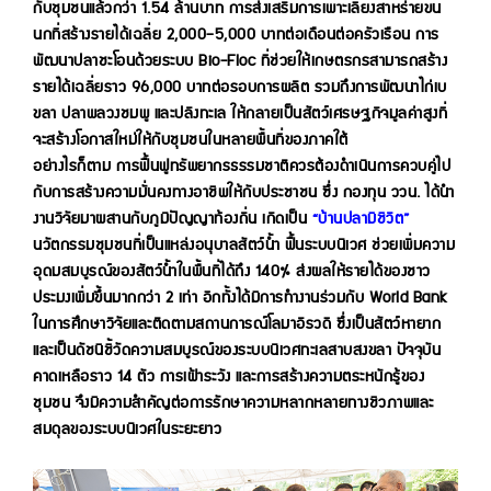
กับชุมชนแล้วกว่า 1.54 ล้านบาท การส่งเสริมการเพาะเลี้ยงสาหร่ายขน
นกที่สร้างรายได้เฉลี่ย 2,000–5,000 บาทต่อเดือนต่อครัวเรือน การ
พัฒนาปลาชะโอนด้วยระบบ Bio-Floc ที่ช่วยให้เกษตรกรสามารถสร้าง
รายได้เฉลี่ยราว 96,000 บาทต่อรอบการผลิต รวมถึงการพัฒนาไก่เบ
ขลา ปลาพลวงชมพู และปลิงทะเล ให้กลายเป็นสัตว์เศรษฐกิจมูลค่าสูงที่
จะสร้างโอกาสใหม่ให้กับชุมชนในหลายพื้นที่ของภาคใต้
อย่างไรก็ตาม การฟื้นฟูทรัพยากรธรรมชาติควรต้องดำเนินการควบคู่ไป
กับการสร้างความมั่นคงทางอาชีพให้กับประชาชน ซึ่ง กองทุน ววน. ได้นำ
งานวิจัยมาผสานกับภูมิปัญญาท้องถิ่น เกิดเป็น
“บ้านปลามีชีวิต”
นวัตกรรมชุมชนที่เป็นแหล่งอนุบาลสัตว์น้ำ ฟื้นระบบนิเวศ ช่วยเพิ่มความ
อุดมสมบูรณ์ของสัตว์น้ำในพื้นที่ได้ถึง 140% ส่งผลให้รายได้ของชาว
ประมงเพิ่มขึ้นมากกว่า 2 เท่า อีกทั้งได้มีการทำงานร่วมกับ World Bank
ในการศึกษาวิจัยและติดตามสถานการณ์โลมาอิรวดี ซึ่งเป็นสัตว์หายาก
และเป็นดัชนีชี้วัดความสมบูรณ์ของระบบนิเวศทะเลสาบสงขลา ปัจจุบัน
คาดเหลือราว 14 ตัว การเฝ้าระวัง และการสร้างความตระหนักรู้ของ
ชุมชน จึงมีความสำคัญต่อการรักษาความหลากหลายทางชีวภาพและ
สมดุลของระบบนิเวศในระยะยาว