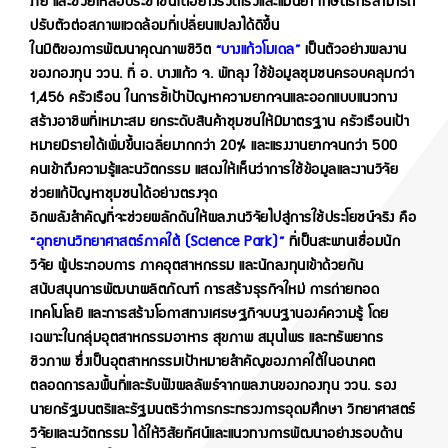
ภัย และช่วยเหลือประชาชนได้อย่างรวดเร็วและแม่นยำ เกษตรกรสามารถ
ปรับตัวต่อสภาพแวดล้อมที่เปลี่ยนแปลงได้ดีขึ้น
ในมิติของการพัฒนาคุณภาพชีวิต
“บางแก้วโมเดล”
เป็นตัวอย่างผลงาน
ของกองทุน ววน. ที่
อ. บางแก้ว จ. พัทลุง ใช้ข้อมูลชุมชนครอบคลุมกว่า
1,456 ครัวเรือน ในการชี้เป้าปัญหาความยากจนและออกแบบแนวทาง
สร้างอาชีพที่เหมาะสม ยกระดับสินค้าชุมชนให้มีมาตรฐาน ครัวเรือนเป้า
หมายมีรายได้เพิ่มขึ้นเฉลี่ยมากกว่า 20% และแรงงานยากจนกว่า 500
คนเข้าถึงความรู้และนวัตกรรม แสดงให้เห็นว่าการใช้ข้อมูลและงานวิจัย
ช่วยแก้ปัญหาชุมชนได้อย่างตรงจุด
อีกพลังสำคัญที่จะช่วยผลักดันให้ผลงานวิจัยไปสู่การใช้ประโยชน์จริง คือ
“อุทยานวิทยาศาสตร์ภาคใต้ (Science Park)”
ที่เป็นสะพานเชื่อมนัก
วิจัย ผู้ประกอบการ ภาคอุตสาหกรรม และนักลงทุนเข้าด้วยกัน
สนับสนุนการพัฒนาผลิตภัณฑ์ การสร้างธุรกิจใหม่ การถ่ายทอด
เทคโนโลยี และการสร้างโอกาสทางเศรษฐกิจบนฐานองค์ความรู้ โดย
เฉพาะในกลุ่มอุตสาหกรรมอาหาร สุขภาพ สมุนไพร และทรัพยากร
ชีวภาพ ซึ่งเป็นอุตสาหกรรมเป้าหมายสำคัญของภาคใต้ในอนาคต
ตลอดการลงพื้นที่และรับฟังผลลัพธ์จากผลงานของกองทุน ววน. รอง
นายกรัฐมนตรีและรัฐมนตรีว่าการกระทรวงการอุดมศึกษา วิทยาศาสตร์
วิจัยและนวัตกรรม ได้ให้วิสัยทัศน์และแนวทางการพัฒนาอย่างรอบด้าน