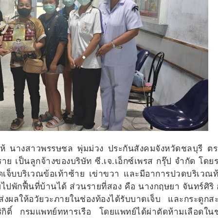
ให้ นางสาวพรรษชล พุ่มม่วง ประกันสังคมจังหวัดชลบุรี 
 2 ราย เป็นลูกจ้างของบริษัท ซี.เจ.เอ็กซ์เพรส กรุ๊ป จำกัด โด
บาดเจ็บบริเวณข้อเท้าซ้าย เข่าขวา และมีอาการปวดบริเวณท
กฟื้นที่บ้านได้ ส่วนรายที่สอง คือ นางกฤษยา จันทร์ศิริ 
่งผลให้อวัยวะภายในช่องท้องได้รับบาดเจ็บ และกระดูกสะ
ิกิติ์ กรมแพทย์ทหารเรือ โดยแพทย์ได้ผ่าตัดห้ามเลือดในช