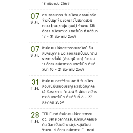
18 กันยายน 2569
07
กรมสรรพากร รับสมัครบุคคลเพื่อจัด
จ้างเป็นลูกจ้างชั่วคราวในสังกัดส่วน
ส.ค.
กลาง (กอง/กลุ่ม ศูนย์) จำนวน 138
อัตรา สมัครทางอินเทอร์เน็ต ตั้งแต่วันที่
17 - 31 สิงหาคม 2569
07
สำนักงานปลัดกระทรวงพาณิชย์ รับ
สมัครบุคคลเพื่อเลือกสรรเป็นพนักงาน
ส.ค.
ราชการทั่วไป (ส่วนภูมิภาค) จำนวน
11 อัตรา สมัครทางอินเตอร์เน็ต ตั้งแต่
วันที่ 10 - 21 สิงหาคม 2569
31
สำนักงานการวิจัยแห่งชาติ รับสมัคร
สอบแข่งขันเพื่อบรรจุและแต่งตั้งบุคคล
ก.ค.
เข้ารับราชการ จำนวน 5 อัตรา สมัคร
ทางอินเทอร์เน็ต ตั้งแต่วันที่ 6 - 27
สิงหาคม 2569
28
TED Fund สำนักงานปลัดกระทรวง
อว. ขยายเวลาการรับสมัครบุคคลเพื่อ
ก.ค.
คัดเลือกเป็นพนักงานทุนหมุนเวียน
จำนวน 4 อัตรา สมัครทาง E- mail