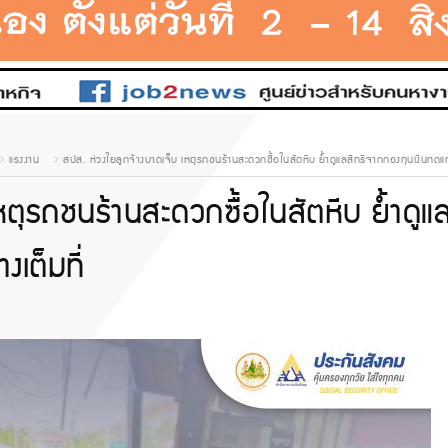
แรงงาน
สปส. ห่วงใยลูกจ้างบาดเจ็บ เหตุรถชนร้านสะดวกซื้อในสัตหีบ ย้ำดูแลสิทธิจากกองทุนเงินทดแทน
หตุรถชนร้านสะดวกซื้อในสัตหีบ ย้ำดูแ
เต็มที่