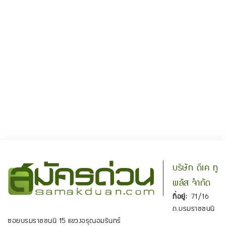
บริษัท ดีเค ทู
พลัส จำกัด
ที่อยู่:
71/16
ถ.บรมราชชนนี
ซอยบรมราชชนนี 15 แขวงอรุณอมรินทร์