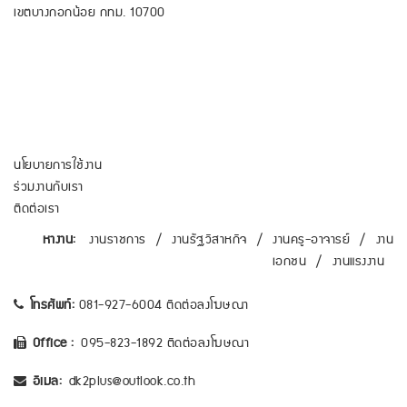
เขตบางกอกน้อย กทม. 10700
นโยบายการใช้งาน
ร่วมงานกับเรา
ติดต่อเรา
หางาน:
งานราชการ
/
งานรัฐวิสาหกิจ
/
งานครู-อาจารย์
/
งาน
เอกชน
/
งานแรงงาน
โทรศัพท์:
081-927-6004 ติดต่อลงโฆษณา
Office :
095-823-1892 ติดต่อลงโฆษณา
อีเมล:
dk2plus@outlook.co.th