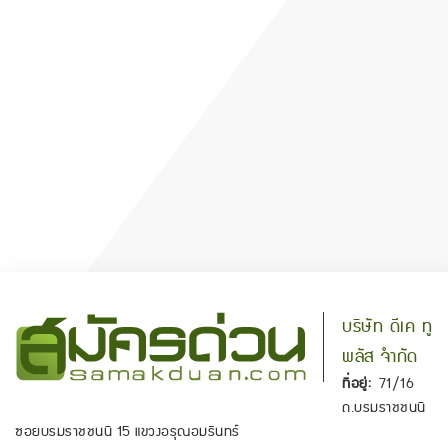
บริษัท ดีเค ทู
พลัส จำกัด
ที่อยู่:
71/16
ถ.บรมราชชนนี
ซอยบรมราชชนนี 15 แขวงอรุณอมรินทร์