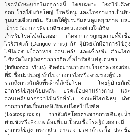
โรคที่มักระบาดในฤดูกาลนี้ โดยเฉพาะ
โรคไข้เลือด
ออก โรคไข้หวัดใหญ่ โรคฉี่หนู และโรคอาหารเป็นพิษ
รุนแรงเฉียบพลัน จึงขอให้ผู้ประกันตนดูแลสุขภาพ และ
เฝ้าระวังอาการผิดปกติของตนเองอย่างใกล้ชิด
สำหรับโรคไข้เลือดออก เกิดจากการถูกยุงลายที่มีเชื้อ
ไวรัสเดงกี (Dengue virus) กัด ผู้ป่วยมักมีอาการไข้สูง
ไข้ไม่ลด เบื่ออาหาร อ่อนเพลีย และเซื่องซึม ส่วนโรค
ไข้หวัดใหญ่เกิดจากการติดเชื้อไวรัสอินฟลูเอนซา
(Influenza Virus) ติดต่อผ่านการหายใจเอาละอองฝอย
ที่มีเชื้อปะปนอยู่เข้าไปจากการไอหรือจามของผู้ป่วย
รวมถึงการสัมผัสพื้นผิวที่มีเชื้อโรค โดยผู้ป่วยมักมี
อาการไข้สูงเฉียบพลัน ปวดเมื่อยตามร่างกาย และ
อ่อนเพลียมากกว่าไข้หวัดทั่วไป ขณะที่โรคฉี่หนู เกิด
จากการติดเชื้อแบคทีเรียเลปโตสไปโรซิส
(Leptospirosis) การสัมผัสโดยตรงจากการเดินลุยน้ำ
ท่วมขังหรือสิ่งแวดล้อมที่ปนเปื้อนเชื้อโรคผู้ป่วยอาจมี
อาการไข้สูง หนาวสั่น ตาแดง ปวดกล้ามเนื้อ ปวดข้อ