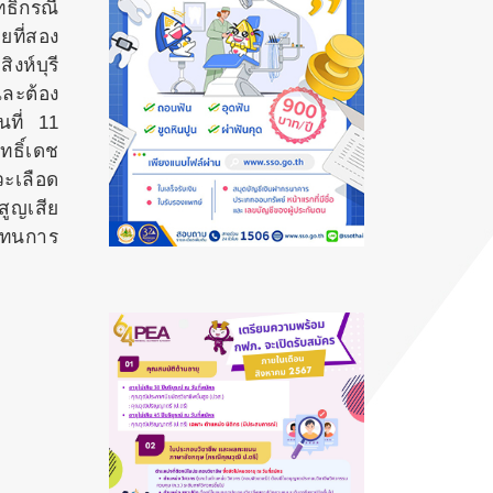
ธิกรณี
ยที่สอง
งห์บุรี
และต้อง
ที่ 11
ทธิ์เดช
วะเลือด
สูญเสีย
ดแทนการ