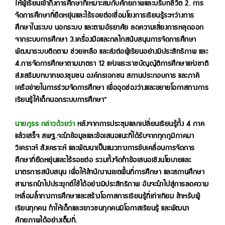
ให้ผู้เรียนเข้าถึงการศึกษาที่เหมาะสมกับศักยภาพและบริบทชีวิต 2. การ
จัดการศึกษาที่ยืดหยุ่นและไร้รอยต่อเชื่อมโยงการเรียนรู้ระหว่างการ
ศึกษาในระบบ นอกระบบ และตามอัธยาศัย ลดความเสี่ยงการหลุดออก
จากระบบการศึกษา 3.เครื่องมือและกลไกสนับสนุนการจัดการศึกษา
พัฒนาระบบติดตาม ช่วยเหลือ และส่งต่อผู้เรียนอย่างมีประสิทธิภาพ และ
4.การจัดการศึกษาตามมาตรา 12 แห่งพระราชบัญญัติการศึกษาแห่งชาติ
ส่งเสริมบทบาทของชุมชน องค์กรเอกชน สถานประกอบการ และภาคี
เครือข่ายในการร่วมจัดการศึกษา เพื่ออุดช่องว่างและขยายโอกาสทางการ
เรียนรู้ให้เด็กนอกระบบการศึกษา”
นายภูธร กล่าวด้วยว่า
หลังจากการประชุมแลกเปลี่ยนเรียนรู้ทั้ง 4 ภาค
แล้วเสร็จ สพฐ.จะนำข้อมูลและข้อเสนอแนะที่ได้รับจากทุกภูมิภาคมา
วิเคราะห์ สังเคราะห์ และพัฒนาเป็นแนวทางการขับเคลื่อนการจัดการ
ศึกษาที่ยืดหยุ่นและไร้รอยต่อ รวมทั้งจัดทำข้อเสนอเชิงนโยบายและ
มาตรการสนับสนุน เพื่อให้สำนักงานเขตพื้นที่การศึกษา และสถานศึกษา
สามารถนำไปประยุกต์ใช้ได้อย่างมีประสิทธิภาพ อันจะนำไปสู่การลดความ
เหลื่อมล้ำทางการศึกษาและสร้างโอกาสการเรียนรู้ที่เท่าเทียม สำหรับผู้
เรียนทุกคน ทำให้เด็กและเยาวชนทุกคนมีโอกาสเรียนรู้ และพัฒนา
ศักยภาพได้อย่างเต็มที่.