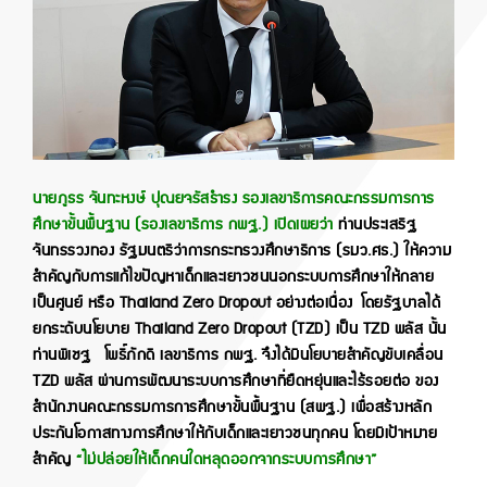
นายภูธร จันทะหงษ์ ปุณยจรัสธำรง รองเลขาธิการคณะกรรมการการ
ศึกษาขั้นพื้นฐาน (รองเลขาธิการ กพฐ.) เปิดเผยว่า
ท่านประเสริฐ
จันทรรวงทอง รัฐมนตรีว่าการกระทรวงศึกษาธิการ (รมว.ศธ.) ให้ความ
สำคัญกับการแก้ไขปัญหาเด็กและเยาวชนนอกระบบการศึกษาให้กลาย
เป็นศูนย์ หรือ Thailand Zero Dropout อย่างต่อเนื่อง โดยรัฐบาลได้
ยกระดับนโยบาย Thailand Zero Dropout (TZD) เป็น TZD พลัส นั้น
ท่านพิเชฐ โพธิ์ภักดี เลขาธิการ กพฐ. จึงได้มีนโยบายสำคัญขับเคลื่อน
TZD พลัส ผ่านการพัฒนาระบบการศึกษาที่ยืดหยุ่นและไร้รอยต่อ ของ
สำนักงานคณะกรรมการการศึกษาขั้นพื้นฐาน (สพฐ.) เพื่อสร้างหลัก
ประกันโอกาสทางการศึกษาให้กับเด็กและเยาวชนทุกคน โดยมีเป้าหมาย
สำคัญ
“ไม่ปล่อยให้เด็กคนใดหลุดออกจากระบบการศึกษา”