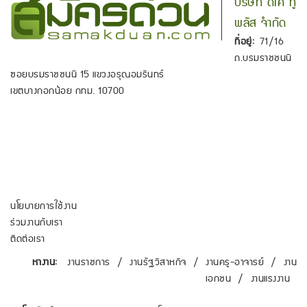
บริษัท ดีเค ทู
พลัส จำกัด
ที่อยู่:
71/16
ถ.บรมราชชนนี
ซอยบรมราชชนนี 15 แขวงอรุณอมรินทร์
เขตบางกอกน้อย กทม. 10700
นโยบายการใช้งาน
ร่วมงานกับเรา
ติดต่อเรา
หางาน:
งานราชการ
/
งานรัฐวิสาหกิจ
/
งานครู-อาจารย์
/
งาน
เอกชน
/
งานแรงงาน