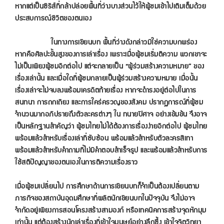
หากแต่เป็นซีรีส์ที่กล้าปล่อยพื้นที่ว่างบางส่วนไว้ให้ผู้ชมเข้าไปเติมเต็มด้วย
ประสบการณ์ชีวิตของตนเอง
ในทางการเขียนบท พื้นที่ว่างดังกล่าวมิใช่ความบกพร่อง
หากคือศิลปะขั้นสูงของการเล่าเรื่อง เพราะเมื่อผู้ชมเริ่มตีความ พวกเขาจะ
ไม่เป็นเพียงผู้ชมอีกต่อไป แต่จะกลายเป็น “
ผู้ร่วมสร้างความหมาย”
ของ
เรื่องเล่านั้น และเมื่อใดที่ผู้ชมกลายเป็นผู้ร่วมสร้างความหมาย เมื่อนั้น
เรื่องเล่าจะไม่จบลงพร้อมเครดิตท้ายเรื่อง หากจะดำรงอยู่ต่อไปในการ
สนทนา การถกเถียง และการใคร่ครวญของสังคม ปรากฏการณ์ที่ผู้ชม
จำนวนมากอภิปรายถึงตัวละครต่างๆ ใน ทนายปีศาจ อย่างเข้มข้น จึงอาจ
เป็นหลักฐานสำคัญว่า ผู้ชมไทยไม่ได้ต้องการเรื่องง่ายอีกต่อไป ผู้ชมไทย
พร้อมแล้วสำหรับเรื่องเล่าที่ซับซ้อน พร้อมแล้วสำหรับตัวละครสีเทา
พร้อมแล้วสำหรับคำถามที่ไม่มีคำตอบสำเร็จรูป และพร้อมแล้วสำหรับการ
ใช้สติปัญญาของตนเองในการตีความเรื่องราว
เมื่อผู้ชมเปลี่ยนไป การศึกษาด้านการเขียนบทก็จำเป็นต้องเปลี่ยนตาม
ภารกิจของสถาบันอุดมศึกษาที่ผลิตนักเขียนบทในปัจจุบัน จึงไม่อาจ
จำกัดอยู่เพียงการสอนโครงสร้างสามองก์ หรือเทคนิคการสร้างจุดหักมุม
เท่านั้น แต่ต้องสร้างนักเล่าเรื่องที่เข้าใจมนุษย์อย่างลึกซึ้ง เข้าใจจิตวิทยา