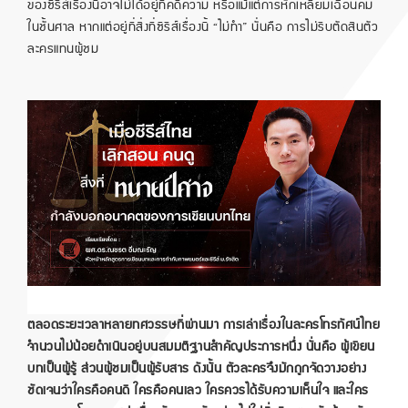
ของซีรีส์เรื่องนี้อาจไม่ได้อยู่ที่คดีความ หรือแม้แต่การหักเหลี่ยมเฉือนคม
ในชั้นศาล หากแต่อยู่ที่สิ่งที่ซีรีส์เรื่องนี้ “ไม่ทำ” นั่นคือ การไม่รีบตัดสินตัว
ละครแทนผู้ชม
ตลอดระยะเวลาหลายทศวรรษที่ผ่านมา การเล่าเรื่องในละครโทรทัศน์ไทย
จำนวนไม่น้อยดำเนินอยู่บนสมมติฐานสำคัญประการหนึ่ง นั่นคือ ผู้เขียน
บทเป็นผู้รู้ ส่วนผู้ชมเป็นผู้รับสาร ดังนั้น ตัวละครจึงมักถูกจัดวางอย่าง
ชัดเจนว่าใครคือคนดี ใครคือคนเลว ใครควรได้รับความเห็นใจ และใคร