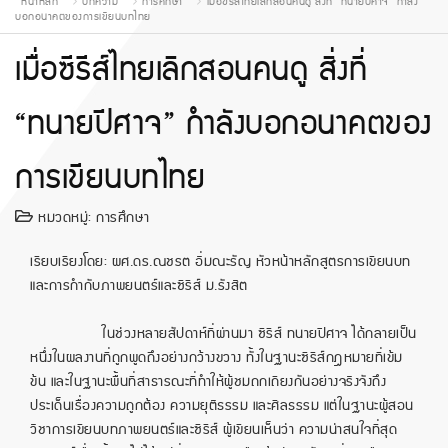
หน้าหลัก
บทความ
การศึกษา
เมื่อซีรีส์ไทยเลิกสอนคนดู สิ่งที่ “ทนายปีศาจ” กำลัง
บอกอนาคตของการเขียนบทไทย
เมื่อซีรีส์ไทยเลิกสอนคนดู สิ่งที่
“ทนายปีศาจ” กำลังบอกอนาคตของ
การเขียนบทไทย
หมวดหมู่:
การศึกษา
เรียบเรียงโดย: ผศ.ดร.ณชรต อิ่มณะรัญ หัวหน้าหลักสูตรการเขียนบท
และการกำกับภาพยนตร์และซีรีส์ ม.รังสิต
ในช่วงหลายสัปดาห์ที่ผ่านมา ซีรีส์ ทนายปีศาจ ได้กลายเป็น
หนึ่งในผลงานที่ถูกพูดถึงอย่างกว้างขวาง ทั้งในฐานะซีรีส์กฎหมายที่เข้ม
ข้น และในฐานะพื้นที่สาธารณะที่ทำให้ผู้ชมถกเถียงกันอย่างจริงจังถึง
ประเด็นเรื่องความถูกต้อง ความยุติธรรม และศีลธรรม แต่ในฐานะผู้สอน
วิชาการเขียนบทภาพยนตร์และซีรีส์ ผู้เขียนเห็นว่า ความน่าสนใจที่สุด