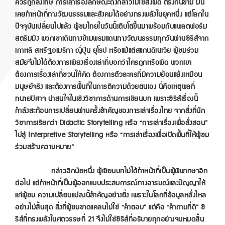
ควรถูกลงโทษ การเล่าเรื่องลักษณะดังกล่าวไม่ใช่สิ่งผิด ตรงกันข้าม มัน
เคยทำหน้าที่ทางวัฒนธรรมและสังคมได้อย่างทรงพลังในยุคหนึ่ง แต่โลกใน
ปัจจุบันเปลี่ยนไปแล้ว ผู้ชมไทยในวันนี้เติบโตขึ้นมาพร้อมกับแพลตฟอร์ม
สตรีมมิง พวกเขาเดินทางข้ามพรมแดนทางวัฒนธรรมทุกวันผ่านซีรีส์จาก
เกาหลี สหรัฐอเมริกา ญี่ปุ่น ยุโรป หรือแม้แต่สแกนดิเนเวีย ผู้ชมร่วม
สมัยจึงไม่ได้ต้องการเพียงเรื่องเล่าที่บอกว่าใครถูกหรือผิด พวกเขา
ต้องการเรื่องเล่าที่ชวนให้คิด ต้องการตัวละครที่มีความย้อนแย้งเหมือน
มนุษย์จริง และต้องการพื้นที่ในการตีความด้วยตนเอง นี่คือเหตุผลที่
ทนายปีศาจ น่าสนใจในเชิงวิชาการด้านการเขียนบท เพราะซีรีส์เรื่องนี้
กำลังสะท้อนการเปลี่ยนผ่านครั้งสำคัญของการเล่าเรื่องไทย จากสิ่งที่นัก
วิชาการเรียกว่า Didactic Storytelling
หรือ “
การเล่าเรื่องเพื่อสั่งสอน”
ไปสู่ Interpretive Storytelling
หรือ “
การเล่าเรื่องเพื่อเปิดพื้นที่ให้ผู้ชม
ร่วมสร้างความหมาย”
กล่าวอีกนัยหนึ่ง ผู้เขียนบทไม่ได้ทำหน้าที่เป็นผู้พิพากษาอีก
ต่อไป แต่ทำหน้าที่เป็นผู้ออกแบบประสบการณ์ทางอารมณ์และปัญญาให้
แก่ผู้ชม ความเปลี่ยนแปลงนี้สำคัญอย่างยิ่ง เพราะในโลกที่ข้อมูลหลั่งไหล
อย่างไม่สิ้นสุด สิ่งที่ผู้ชมขาดแคลนไม่ใช่ “
คำตอบ”
แต่คือ “
คำถามที่ดี”
ซี
รีส์ที่ทรงพลังในศตวรรษที่ 21 จึงไม่ใช่ซีรีส์ที่อธิบายทุกอย่างจนหมดสิ้น