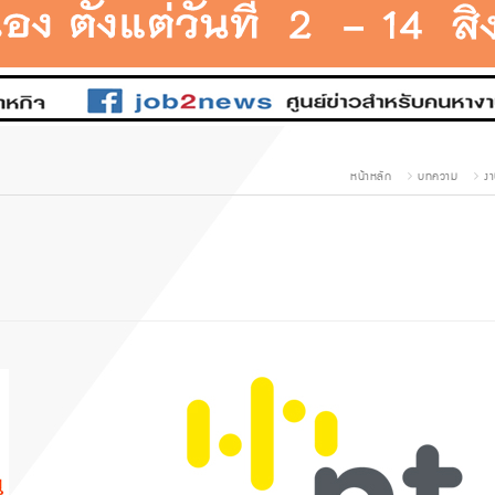
หน้าหลัก
บทความ
งา