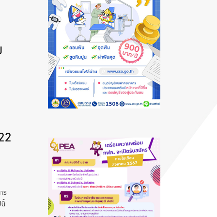
ย
 22
าร
ปนี้