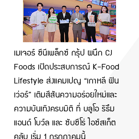
เมเจอร์ ซีนีเพล็กซ์ กรุ้ป ผนึก CJ
Foods เปิดประสบการณ์ K-Food
Lifestyle ส่งแคมเปญ “เกาหลี ฟิน
เว่อร์” เติมสีสันความอร่อยใหม่และ
ความบันเทิงครบมิติ ที่ บลูโอ ริธึม
แอนด์ โบว์ล และ ซับซีโร่ ไอซ์สเก็ต
คลับ เริ่ม 1 กรกฎาคมนี้