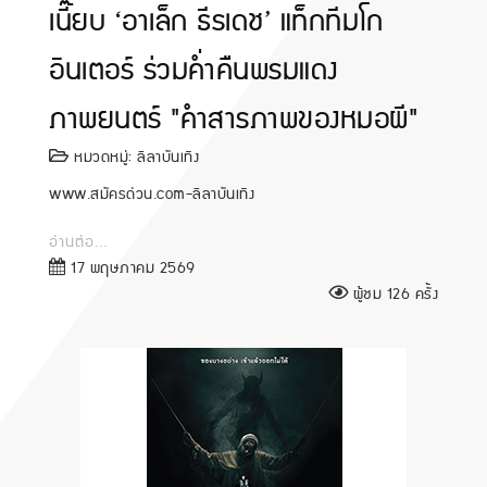
เนี๊ยบ ‘อาเล็ก ธีรเดช’ แท็กทีมโก
อินเตอร์ ร่วมค่ำคืนพรมแดง
ภาพยนตร์ "คำสารภาพของหมอผี"
หมวดหมู่:
ลีลาบันเทิง
www.สมัครด่วน.com-ลีลาบันเทิง
อ่านต่อ...
17 พฤษภาคม 2569
ผู้ชม 126 ครั้ง