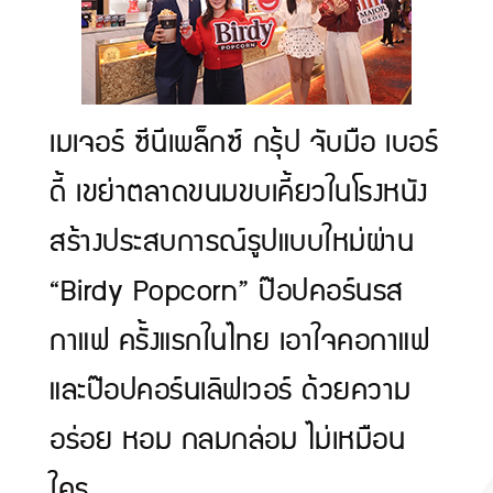
เมเจอร์ ซีนีเพล็กซ์ กรุ้ป จับมือ เบอร์
ดี้ เขย่าตลาดขนมขบเคี้ยวในโรงหนัง
สร้างประสบการณ์รูปแบบใหม่ผ่าน
“Birdy Popcorn” ป๊อปคอร์นรส
กาแฟ ครั้งแรกในไทย เอาใจคอกาแฟ
และป๊อปคอร์นเลิฟเวอร์ ด้วยความ
อร่อย หอม กลมกล่อม ไม่เหมือน
ใคร