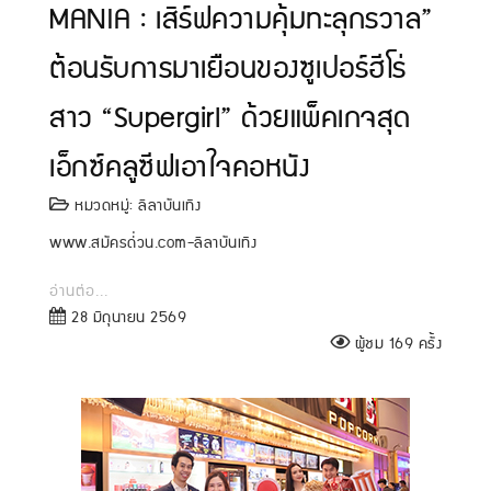
MANIA : เสิร์ฟความคุ้มทะลุกรวาล”
ต้อนรับการมาเยือนของซูเปอร์ฮีโร่
สาว “Supergirl” ด้วยแพ็คเกจสุด
เอ็กซ์คลูซีฟเอาใจคอหนัง
หมวดหมู่:
ลีลาบันเทิง
www.สมัครด่่วน.com-ลีลาบันเทิง
อ่านต่อ...
28 มิถุนายน 2569
ผู้ชม 169 ครั้ง