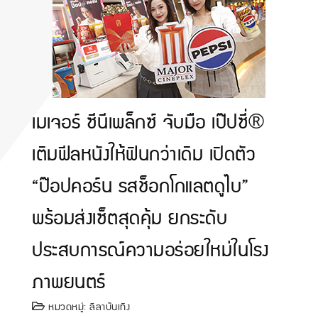
เมเจอร์ ซีนีเพล็กซ์ จับมือ เป๊ปซี่®
เติมฟีลหนังให้ฟินกว่าเดิม เปิดตัว
“ป๊อปคอร์น รสช็อกโกแลตดูไบ”
พร้อมส่งเซ็ตสุดคุ้ม ยกระดับ
ประสบการณ์ความอร่อยใหม่ในโรง
ภาพยนตร์
หมวดหมู่:
ลีลาบันเทิง