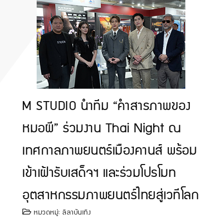
M STUDIO นำทีม “คำสารภาพของ
หมอผี” ร่วมงาน Thai Night ณ
เทศกาลภาพยนตร์เมืองคานส์ พร้อม
เข้าเฝ้ารับเสด็จฯ และร่วมโปรโมท
อุตสาหกรรมภาพยนตร์ไทยสู่เวทีโลก
หมวดหมู่:
ลีลาบันเทิง