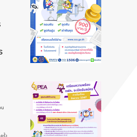
ร
ซ
ร
่อน
ครั้ง