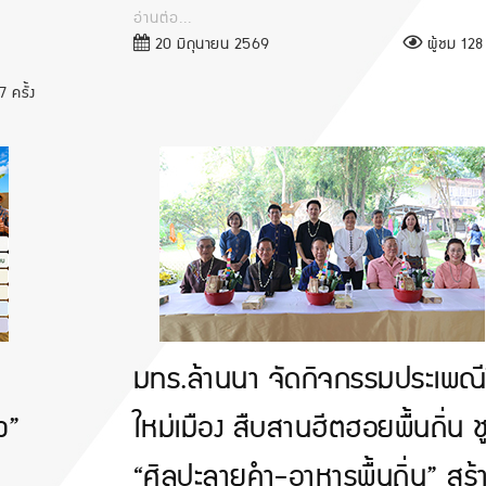
อ่านต่อ...
20 มิถุนายน 2569
ผู้ชม 128 
 ครั้ง
มทร.ล้านนา จัดกิจกรรมประเพณีป
ว”
ใหม่เมือง สืบสานฮีตฮอยพื้นถิ่น ช
“ศิลปะลายคำ-อาหารพื้นถิ่น” สร้