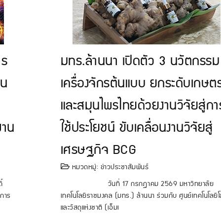
าร
มทร.ล้านนา เปิดตัว 3 นวัตกรรม
ชน
เครื่องจักรต้นแบบ ยกระดับเกษต
และสมุนไพรไทยด้วยงานวิจัยสู่กา
่าน
ใช้ประโยชน์ ขับเคลื่อนงานวิจัยสู่
เศรษฐกิจ BCG
หมวดหมู่:
ข่าวประชาสัมพันธ์
ิ์
วันที่ 17 กรกฎาคม 2569 มหาวิทยาลัย
งการ
เทคโนโลยีราชมงคล (มทร.) ล้านนา ร่วมกับ ศูนย์เทคโนโลยี
และวัสดุแห่งชาติ (เอ็มเ