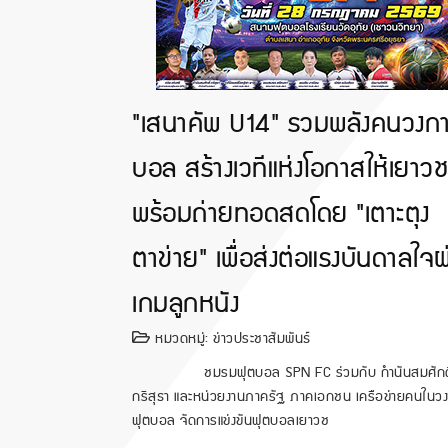
"เสนาคัพ U14" รวมพลังคนวงก
บอล สร้างเวทีแห่งโอกาสให้เยาว
พร้อมถ่ายทอดสดโดย "เตาะตุง
ตาข่าย" เพื่อส่งต่อแรงบันดาลใจผ
เกมลูกหนัง
หมวดหมู่:
ข่าวประชาสัมพันธ์
ชมรมฟุตบอล SPN FC ร่วมกับ กำนันสมศักด
กรีสุธา และหน่วยงานภาครัฐ ภาคเอกชน เครือข่ายคนในว
ฟุตบอล จัดการแข่งขันฟุตบอลเยาวช