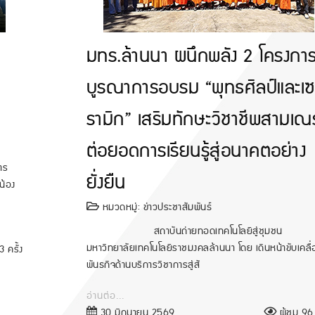
มทร.ล้านนา ผนึกพลัง 2 โครงกา
บูรณาการอบรม “พุทธศิลป์และเ
รามิก” เสริมทักษะวิชาชีพสามเณ
ต่อยอดการเรียนรู้สู่อนาคตอย่าง
าร
ยั่งยืน
น้อง
หมวดหมู่:
ข่าวประชาสัมพันธ์
สถาบันถ่ายทอดเทคโนโลยีสู่ชุมชน
มหาวิทยาลัยเทคโนโลยีราชมงคลล้านนา โดย เดินหน้าขับเคลื
 ครั้ง
พันธกิจด้านบริการวิชาการสู่สั
อ่านต่อ...
30 มิถุนายน 2569
ผู้ชม 96 