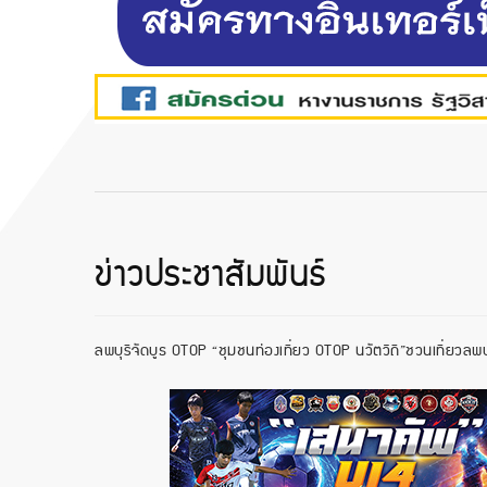
ข่าวประชาสัมพันธ์
ลพบุรีจัดบูธ OTOP “ชุมชนท่องเที่ยว OTOP นวัตวิถี”ชวนเที่ยวลพบุ