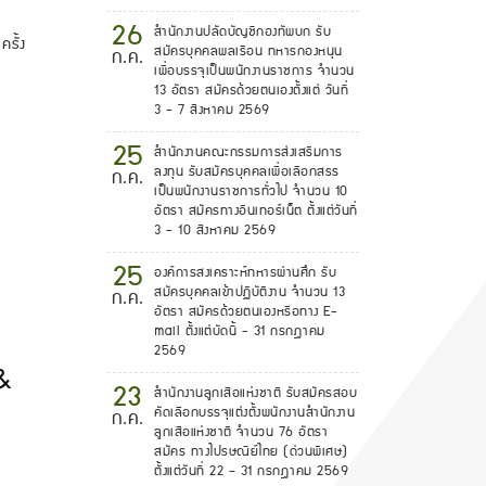
26
สำนักงานปลัดบัญชีกองทัพบก รับ
ครั้ง
สมัครบุคคลพลเรือน ทหารกองหนุน
ก.ค.
เพื่อบรรจุเป็นพนักงานราชการ จำนวน
13 อัตรา สมัครด้วยตนเองตั้งแต่ วันที่
3 - 7 สิงหาคม 2569
25
สำนักงานคณะกรรมการส่งเสริมการ
ลงทุน รับสมัครบุคคลเพื่อเลือกสรร
ก.ค.
เป็นพนักงานราชการทั่วไป จำนวน 10
อัตรา สมัครทางอินเทอร์เน็ต ตั้งแต่วันที่
3 - 10 สิงหาคม 2569
25
องค์การสงเคราะห์ทหารผ่านศึก รับ
สมัครบุคคลเข้าปฏิบัติงาน จำนวน 13
ก.ค.
อัตรา สมัครด้วยตนเองหรือทาง E-
mail ตั้งแต่บัดนี้ - 31 กรกฎาคม
2569
&
23
สํานักงานลูกเสือแห่งชาติ รับสมัครสอบ
คัดเลือกบรรจุแต่งตั้งพนักงานสํานักงาน
ก.ค.
ม
ลูกเสือแห่งชาติ จำนวน 76 อัตรา
สมัคร ทางไปรษณีย์ไทย (ด่วนพิเศษ)
ตั้งแต่วันที่ 22 – 31 กรกฎาคม 2569