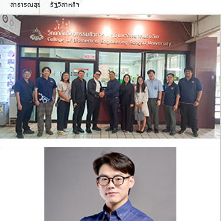
สาธารณสุข
รัฐวิสาหกิจ