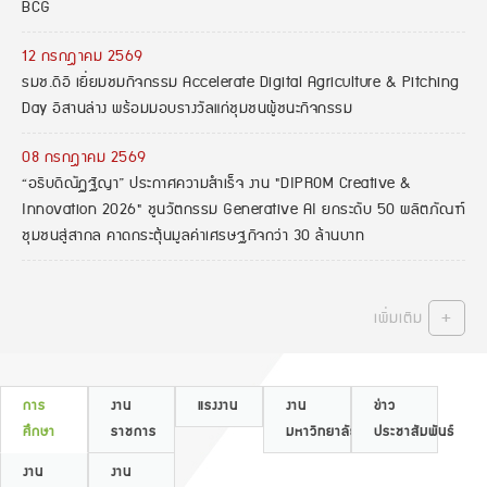
BCG
12 กรกฎาคม 2569
รมช.ดีอี เยี่ยมชมกิจกรรม Accelerate Digital Agriculture & Pitching
Day อีสานล่าง พร้อมมอบรางวัลแก่ชุมชนผู้ชนะกิจกรรม
08 กรกฎาคม 2569
“อธิบดีณัฏฐิญา” ประกาศความสำเร็จ งาน "DIPROM Creative &
Innovation 2026" ชูนวัตกรรม Generative AI ยกระดับ 50 ผลิตภัณฑ์
ชุมชนสู่สากล คาดกระตุ้นมูลค่าเศรษฐกิจกว่า 30 ล้านบาท
+
เพิ่มเติม
การ
งาน
แรงงาน
งาน
ข่าว
ศึกษา
ราชการ
มหาวิทยาลัย
ประชาสัมพันธ์
งาน
งาน